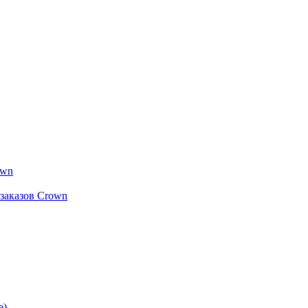
own
заказов Crown
е)