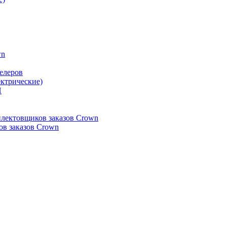
wn
елеров
ктрические)
Н
плектовщиков заказов Crown
в заказов Crown