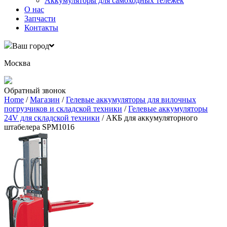
Аккумуляторы для самоходных тележек
О нас
Запчасти
Контакты
Ваш город
Москва
Обратный звонок
Home
/
Магазин
/
Гелевые аккумуляторы для вилочных
погрузчиков и складской техники
/
Гелевые аккумуляторы
24V для складской техники
/ АКБ для аккумуляторного
штабелера SPM1016