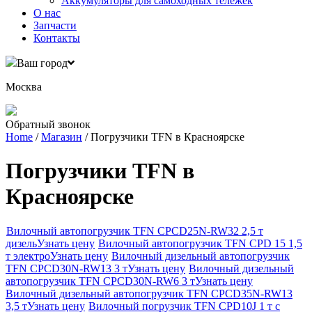
Аккумуляторы для самоходных тележек
О нас
Запчасти
Контакты
Ваш город
Москва
Обратный звонок
Home
/
Магазин
/ Погрузчики TFN в Красноярске
Погрузчики TFN в
Красноярске
Вилочный автопогрузчик TFN CPCD25N-RW32 2,5 т
дизель
Узнать цену
Вилочный автопогрузчик TFN CPD 15 1,5
т электро
Узнать цену
Вилочный дизельный автопогрузчик
TFN CPCD30N-RW13 3 т
Узнать цену
Вилочный дизельный
автопогрузчик TFN CPCD30N-RW6 3 т
Узнать цену
Вилочный дизельный автопогрузчик TFN CPCD35N-RW13
3,5 т
Узнать цену
Вилочный погрузчик TFN CPD10J 1 т с